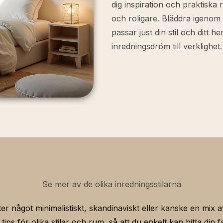
dig inspiration och praktisk
och roligare. Bläddra igenom v
passar just din stil och ditt he
inredningsdröm till verklighet.
Se mer av de olika inredningsstilarna
fter något minimalistiskt, skandinaviskt eller kanske en mix
tips för olika stilar och rum, så att du enkelt kan hitta din fa