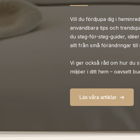
Vill du fördjupa dig i heminr
användbara tips och trendspa
du steg-för-steg-guider, idéer
allt från små förändringar till
Vi ger också råd om hur du s
miljöer i ditt hem – oavsett bu
Läs våra artiklar