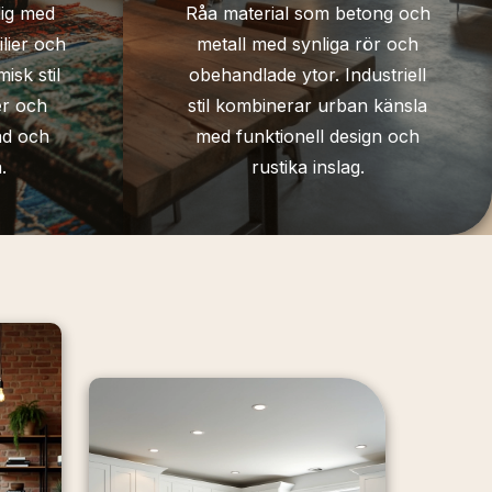
lig med
Råa material som betong och
ilier och
metall med synliga rör och
isk stil
obehandlade ytor. Industriell
er och
stil kombinerar urban känsla
ad och
med funktionell design och
.
rustika inslag.