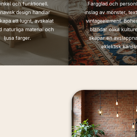
enkel och funktionell.
Färgglad och person
navisk design handlar
inslag av mönster, text
kapa ett lugnt, avskalat
vintageelement. Bohem
naturliga material och
blandar olika kultur
ljusa färger.
skapar en avslappn
eklektisk känsla