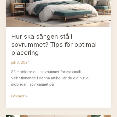
Rolig
Inredning
Hur ska sängen stå i
sovrummet? Tips för optimal
placering
juli 3, 2024
Så möblerar du i sovrummet för maximalt
välbefinnande I denna artikel lär du dig hur du
möblerar i sovrummet på
Hur
Läs mer »
ska
sängen
stå