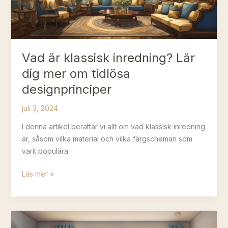
Vad är klassisk inredning? Lär
dig mer om tidlösa
designprinciper
juli 3, 2024
I denna artikel berättar vi allt om vad klassisk inredning
är, såsom vilka material och vilka färgscheman som
varit populära
Vad
Läs mer »
är
klassisk
inredning?
Lär