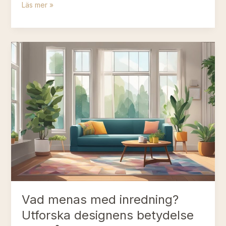
Inredningstrender
Läs mer »
2024:
Upptäck
Årets
Hetaste
Stilar
och
Färger
Vad menas med inredning?
Utforska designens betydelse