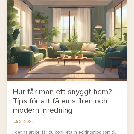
vacker
uteplats
–
inspiration
för
stilrena
trädgårdsmiljöer
Hur får man ett snyggt hem?
Tips för att få en stilren och
modern inredning
juli 3, 2024
I denna artikel får du konkreta inredningstips som du