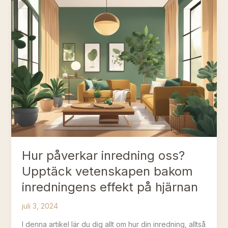
i
sovrummet?
Tips
för
optimal
placering
Hur påverkar inredning oss?
Upptäck vetenskapen bakom
inredningens effekt på hjärnan
juli 3, 2024
I denna artikel lär du dig allt om hur din inredning, alltså