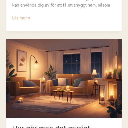
kan använda dig av för att få ett snyggt hem, såsom
Hur
Läs mer »
får
man
ett
snyggt
hem?
Tips
för
att
få
en
stilren
och
modern
inredning