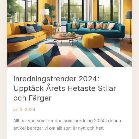
Enkla
och
smarta
tips
Inredningstrender 2024:
Upptäck Årets Hetaste Stilar
och Färger
juli 3, 2024
Allt om vad som trendar inom inredning 2024 I denna
artikel berättar vi om allt som är nytt och hett