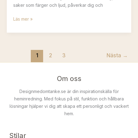
saker som färger och ljud, påverkar dig och
Hur
Läs mer »
påverkar
inredning
oss?
Upptäck
1
2
3
Nästa
→
vetenskapen
bakom
inredningens
Om oss
effekt
på
Designmedomtanke.se är din inspirationskälla för
hjärnan
heminredning. Med fokus på stil, funktion och hållbara
lösningar hjälper vi dig att skapa ett personligt och vackert
hem.
Stilar