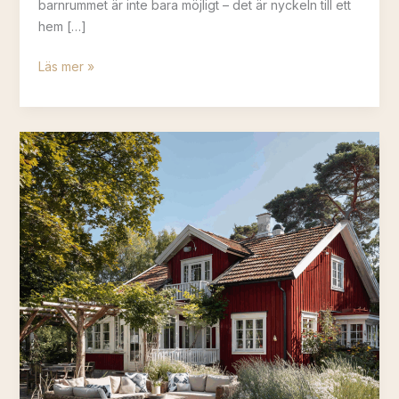
barnrummet är inte bara möjligt – det är nyckeln till ett
hem […]
Funktion
Läs mer »
och
fantasi
–
inred
smart
för
aktiva
barn