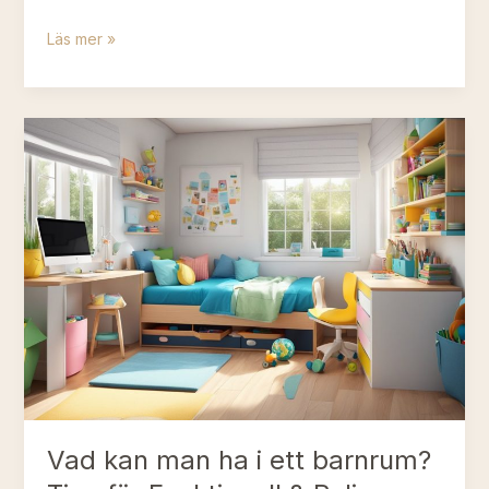
Hur
Läs mer »
stort
är
ett
barnrum?
Guide
till
optimal
design
för
barnrummet
Vad kan man ha i ett barnrum?