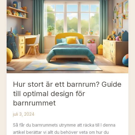
dig
mer
om
tidlösa
designprinciper
Hur stort är ett barnrum? Guide
till optimal design för
barnrummet
juli 3, 2024
Så får du barnrummets utrymme att räcka till I denna
artikel berättar vi allt du behöver veta om hur du