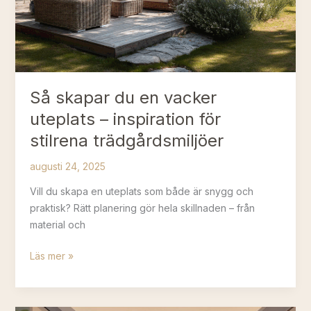
Så skapar du en vacker
uteplats – inspiration för
stilrena trädgårdsmiljöer
augusti 24, 2025
Vill du skapa en uteplats som både är snygg och
praktisk? Rätt planering gör hela skillnaden – från
material och
Så
Läs mer »
skapar
du
en