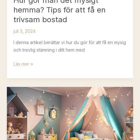
Hur gör man det mysigt
hemma? Tips för att få en
trivsam bostad
juli 3, 2024
I denna artikel berättar vi hur du gör för att få en mysig
och trevlig stämning i ditt hem med
Hur
Läs mer »
gör
man
det
mysigt
hemma?
Tips
för
att
få
en