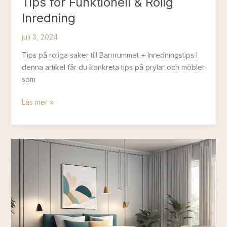
Tips för Funktionell & Rolig
Inredning
juli 3, 2024
Tips på roliga saker till Barnrummet + Inredningstips I
denna artikel får du konkreta tips på prylar och möbler
som
Vad
Läs mer »
kan
man
ha
i
ett
barnrum?
Tips
för
Funktionell
&