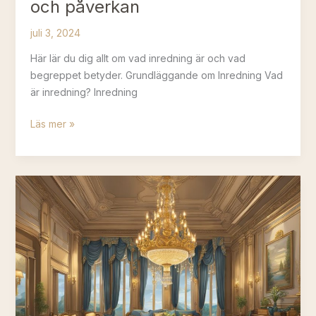
och påverkan
juli 3, 2024
Här lär du dig allt om vad inredning är och vad
begreppet betyder. Grundläggande om Inredning Vad
är inredning? Inredning
Vad
Läs mer »
menas
med
inredning?
Utforska
designens
betydelse
och
påverkan