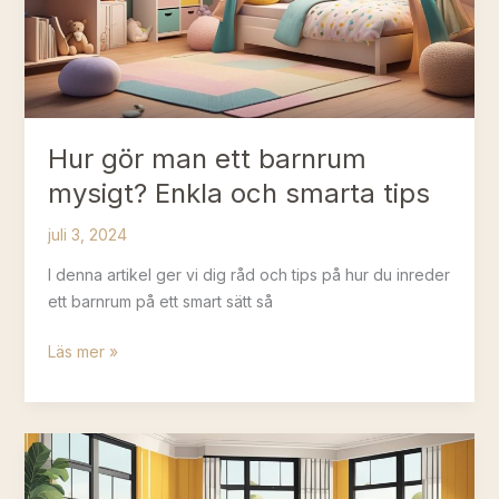
trivsam
bostad
Hur gör man ett barnrum
mysigt? Enkla och smarta tips
juli 3, 2024
I denna artikel ger vi dig råd och tips på hur du inreder
ett barnrum på ett smart sätt så
Hur
Läs mer »
gör
man
ett
barnrum
mysigt?