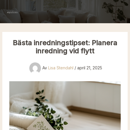
Hoppa
till
innehåll
Bästa inredningstipset: Planera
inredning vid flytt
Av
Lisa Stendahl
/
april 21, 2025