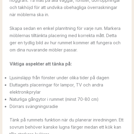
noggrant. Ta mått på alla väggar, fönster, dörröppningar
och takhöjd för att undvika obehagliga överraskningar
när möblerna ska in.
Skapa sedan en enkel planritning för varje rum. Markera
möblernas tilltänkta placering med korrekta mått. Detta
ger en tydlig bild av hur rummet kommer att fungera och
om dina nuvarande möbler passar.
Viktiga aspekter att tänka på:
Ljusinsläpp från fönster under olika tider på dagen
Eluttagets placeringar för lampor, TV och andra
elektronikprylar
Naturliga gångytor i rummet (minst 70-80 cm)
Dörrars svängningsradie
Tänk på rummets funktion när du planerar inredningen. Ett
sovrum behöver kanske lugna färger medan ett kök kan