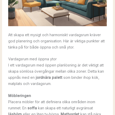
Att skapa ett mysigt och harmoniskt vardagsrum kräver
god planering och organisation. Här är viktiga punkter att
tänka på för både öppna och små ytor.
Vardagsrum med öppna ytor
I ett vardagsrum med öppen planlösning är det viktigt att
skapa sömlösa övergångar mellan olika zoner. Detta kan
uppnås med en
jordnära palett
som binder ihop kök,
matplats och vardagsrum.
Möbleringen
Placera möbler för att definiera olika områden inom
rummet. En
soffa
kan skapa ett naturligt avgränsat
läshörn
eller en liten tv-hörna.
Matbordet
kan stå nära