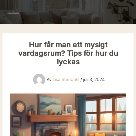
Hoppa
till
innehåll
Hur får man ett mysigt
vardagsrum? Tips för hur du
lyckas
Av
Lisa Stendahl
/
juli 3, 2024