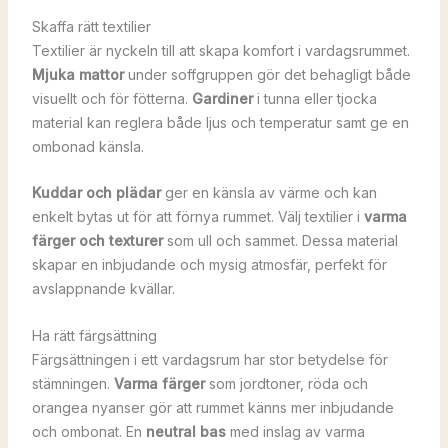
Skaffa rätt textilier
Textilier är nyckeln till att skapa komfort i vardagsrummet.
Mjuka mattor
under soffgruppen gör det behagligt både
visuellt och för fötterna.
Gardiner
i tunna eller tjocka
material kan reglera både ljus och temperatur samt ge en
ombonad känsla.
Kuddar och plädar
ger en känsla av värme och kan
enkelt bytas ut för att förnya rummet. Välj textilier i
varma
färger och texturer
som ull och sammet. Dessa material
skapar en inbjudande och mysig atmosfär, perfekt för
avslappnande kvällar.
Ha rätt färgsättning
Färgsättningen i ett vardagsrum har stor betydelse för
stämningen.
Varma färger
som jordtoner, röda och
orangea nyanser gör att rummet känns mer inbjudande
och ombonat. En
neutral bas
med inslag av varma