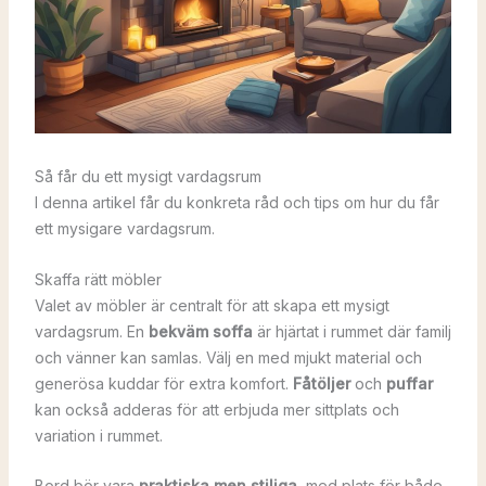
Så får du ett mysigt vardagsrum
I denna artikel får du konkreta råd och tips om hur du får
ett mysigare vardagsrum.
Skaffa rätt möbler
Valet av möbler är centralt för att skapa ett mysigt
vardagsrum. En
bekväm soffa
är hjärtat i rummet där familj
och vänner kan samlas. Välj en med mjukt material och
generösa kuddar för extra komfort.
Fåtöljer
och
puffar
kan också adderas för att erbjuda mer sittplats och
variation i rummet.
Bord bör vara
praktiska men stiliga
, med plats för både